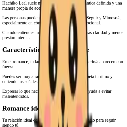
Hachiko Leal suele mostrar una identidad romántica definida y una
manera propia de acercarse a los demás.
Las personas pueden notar en ti una mezcla de Seguir y Mimoso/a,
especialmente en cómo manejas la distancia emocional.
Cuando entiendes tu patrón, puedes amar con más claridad y menos
presión interna.
Características en el romance
En el romance, tu lado Apasionado/a y tu lado Serio/a aparecen con
fuerza.
Puedes ser muy atractivo/a cuando tu pareja respeta tu ritmo y
entiende tus señales.
Expresar lo que necesitas con palabras simples ayuda a evitar
malentendidos.
Romance ideal
Tu relación ideal combina calidez, respeto y espacio para seguir
siendo tú.