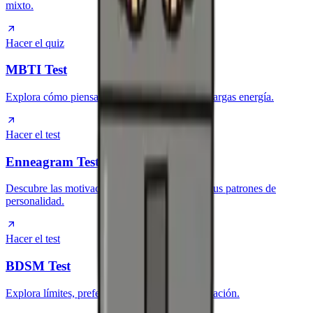
mixto.
Hacer el quiz
MBTI Test
Explora cómo piensas, decides, socializas y recargas energía.
Hacer el test
Enneagram Test
Descubre las motivaciones y miedos detrás de tus patrones de
personalidad.
Hacer el test
BDSM Test
Explora límites, preferencias y dinámicas de relación.