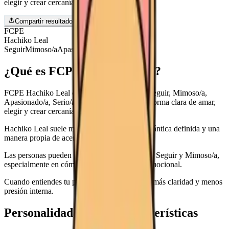
elegir y crear cercanía.
Repetir el test
Compartir resultado
FCPE
Hachiko Leal
Seguir
Mimoso/a
Apasionado/a
Serio/a
¿Qué es FCPE Hachiko Leal?
FCPE Hachiko Leal combina las tendencias Seguir, Mimoso/a,
Apasionado/a, Serio/a. Este tipo muestra una forma clara de amar,
elegir y crear cercanía.
Hachiko Leal suele mostrar una identidad romántica definida y una
manera propia de acercarse a los demás.
Las personas pueden notar en ti una mezcla de Seguir y Mimoso/a,
especialmente en cómo manejas la distancia emocional.
Cuando entiendes tu patrón, puedes amar con más claridad y menos
presión interna.
Personalidad básica y características