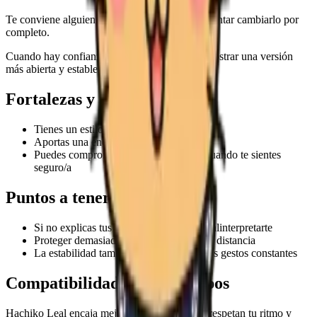
Te conviene alguien que valore tu estilo sin intentar cambiarlo por
completo.
Cuando hay confianza, Hachiko Leal puede mostrar una versión
más abierta y estable del amor.
Fortalezas y atractivo
Tienes un estilo romántico reconocible
Aportas una energía única a la relación
Puedes comprometerte con sinceridad cuando te sientes
seguro/a
Puntos a tener en cuenta
Si no explicas tus emociones, pueden malinterpretarte
Proteger demasiado tu ritmo puede crear distancia
La estabilidad también necesita pequeños gestos constantes
Compatibilidad con otros tipos
Hachiko Leal encaja mejor con personas que respetan tu ritmo y