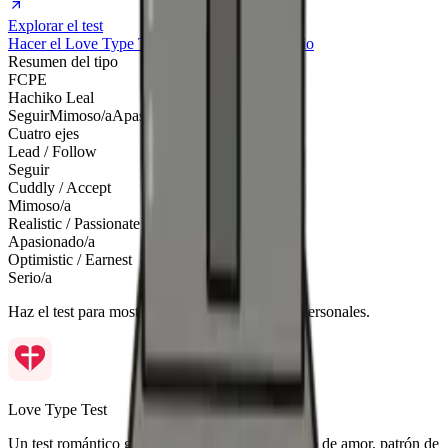
Explorar el test
Hacer el Love Type Test otra vez
Volver al inicio
Resumen del tipo
FCPE
Hachiko Leal
Seguir
Mimoso/a
Apasionado/a
Serio/a
Cuatro ejes
Lead / Follow
Seguir
Cuddly / Accept
Mimoso/a
Realistic / Passionate
Apasionado/a
Optimistic / Earnest
Serio/a
Haz el test para mostrar aquí tus puntuaciones personales.
Love Type Test
Un test romántico gratuito para descubrir tu estilo de amor, patrón de