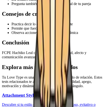
Pregunta también por el ritmo emocional de tu pareja
Consejos de crecimiento
Practica decir lo que deseas directamente
Permite que fuerza y ternura convivan
Observa acciones diarias, no solo la química
Conclusión
FCPE Hachiko Leal crece cuando autenticidad, afecto y
comunicación avanzan en la misma dirección.
Explora más tests relacionados
Tu Love Type es una forma de entender tu estilo de relación. Estos
tests relacionados te ayudan a explorar personalidad, apego,
motivación y dinámicas de relación desde otro ángulo.
Attachment Style Quiz
Descubre si tu estilo de relación es seguro, ansioso, evitativo o