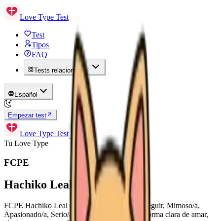
Love Type Test
Test
Tipos
FAQ
Tests relacionados
Español
Empezar test
Love Type Test
Tu Love Type
FCPE
Hachiko Leal
FCPE Hachiko Leal combina las tendencias Seguir, Mimoso/a,
Apasionado/a, Serio/a. Este tipo muestra una forma clara de amar,