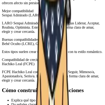
ofrecen afecto sin presionarte demasiado.
Mejor compatibilidad
Senpai Admirado (LARO)
LARO Senpai Admirado combina las tendencias Liderar, Aceptar,
Realista, Optimista. Este tipo muestra una forma clara de amar,
elegir y crear cercanía.
Buenas compatibilidades
Bebé Oculto (LCRE), Gato Jefe (LCRO)
Estos tipos suelen crear un equilibrio natural con tu estilo romántico.
Compatibilidad de crecimiento
Hachiko Leal (FCPE)
FCPE Hachiko Leal combina las tendencias Seguir, Mimoso/a,
Apasionado/a, Serio/a. Este tipo muestra una forma clara de amar,
elegir y crear cercanía.
Cómo construir buenas relaciones
Explica qué tipo de espacio necesitas
Da señales claras de cariño