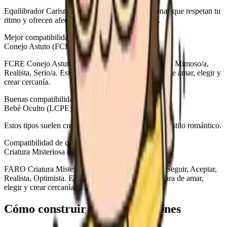
Equilibrador Carismático encaja mejor con personas que respetan tu
ritmo y ofrecen afecto sin presionarte demasiado.
Mejor compatibilidad
Conejo Astuto (FCRE)
FCRE Conejo Astuto combina las tendencias Seguir, Mimoso/a,
Realista, Serio/a. Este tipo muestra una forma clara de amar, elegir y
crear cercanía.
Buenas compatibilidades
Bebé Oculto (LCPE), Monstruo de Amor (FCPO)
Estos tipos suelen crear un equilibrio natural con tu estilo romántico.
Compatibilidad de crecimiento
Criatura Misteriosa (FARO)
FARO Criatura Misteriosa combina las tendencias Seguir, Aceptar,
Realista, Optimista. Este tipo muestra una forma clara de amar,
elegir y crear cercanía.
Cómo construir buenas relaciones