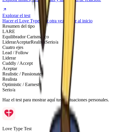
Explorar el test
Hacer el Love Type Test otra vez
Volver al inicio
Resumen del tipo
LARE
Equilibrador Carismático
Liderar
Aceptar
Realista
Serio/a
Cuatro ejes
Lead / Follow
Liderar
Cuddly / Accept
Aceptar
Realistic / Passionate
Realista
Optimistic / Earnest
Serio/a
Haz el test para mostrar aquí tus puntuaciones personales.
Love Type Test