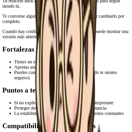
Tu relación ideal combina calidez, respeto y espacio para seguir
siendo tú.
Te conviene alguien que valore tu estilo sin intentar cambiarlo por
completo.
Cuando hay confianza, Equilibrador Carismático puede mostrar una
versión más abierta y estable del amor.
Fortalezas y atractivo
Tienes un estilo romántico reconocible
Aportas una energía única a la relación
Puedes comprometerte con sinceridad cuando te sientes
seguro/a
Puntos a tener en cuenta
Si no explicas tus emociones, pueden malinterpretarte
Proteger demasiado tu ritmo puede crear distancia
La estabilidad también necesita pequeños gestos constantes
Compatibilidad con otros tipos