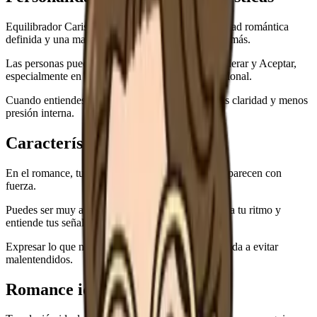
Equilibrador Carismático suele mostrar una identidad romántica
definida y una manera propia de acercarse a los demás.
Las personas pueden notar en ti una mezcla de Liderar y Aceptar,
especialmente en cómo manejas la distancia emocional.
Cuando entiendes tu patrón, puedes amar con más claridad y menos
presión interna.
Características en el romance
En el romance, tu lado Realista y tu lado Serio/a aparecen con
fuerza.
Puedes ser muy atractivo/a cuando tu pareja respeta tu ritmo y
entiende tus señales.
Expresar lo que necesitas con palabras simples ayuda a evitar
malentendidos.
Romance ideal