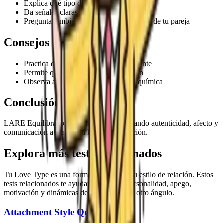
Explica qué tipo de espacio necesitas
Da señales claras de cariño
Pregunta también por el ritmo emocional de tu pareja
Consejos de crecimiento
Practica decir lo que deseas directamente
Permite que fuerza y ternura convivan
Observa acciones diarias, no solo la química
Conclusión
LARE Equilibrador Carismático crece cuando autenticidad, afecto y
comunicación avanzan en la misma dirección.
Explora más tests relacionados
Tu Love Type es una forma de entender tu estilo de relación. Estos
tests relacionados te ayudan a explorar personalidad, apego,
motivación y dinámicas de relación desde otro ángulo.
Attachment Style Quiz