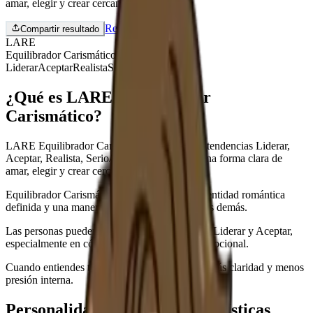
amar, elegir y crear cercanía.
Repetir el test
Compartir resultado
LARE
Equilibrador Carismático
Liderar
Aceptar
Realista
Serio/a
¿Qué es LARE Equilibrador
Carismático?
LARE Equilibrador Carismático combina las tendencias Liderar,
Aceptar, Realista, Serio/a. Este tipo muestra una forma clara de
amar, elegir y crear cercanía.
Equilibrador Carismático suele mostrar una identidad romántica
definida y una manera propia de acercarse a los demás.
Las personas pueden notar en ti una mezcla de Liderar y Aceptar,
especialmente en cómo manejas la distancia emocional.
Cuando entiendes tu patrón, puedes amar con más claridad y menos
presión interna.
Personalidad básica y características