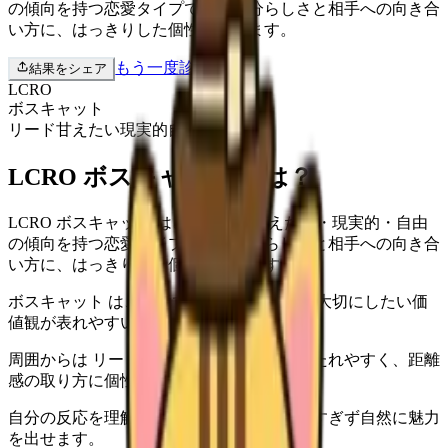
の傾向を持つ恋愛タイプです。自分らしさと相手への向き合
い方に、はっきりした個性があります。
もう一度診断する
結果をシェア
LCRO
ボスキャット
リード
甘えたい
現実的
自由
LCRO ボスキャット とは？
LCRO ボスキャット は、リード・甘えたい・現実的・自由
の傾向を持つ恋愛タイプです。自分らしさと相手への向き合
い方に、はっきりした個性があります。
ボスキャット は、恋愛でも自分のペースや大切にしたい価
値観が表れやすいタイプです。
周囲からは リード と 甘えたい の印象を持たれやすく、距離
感の取り方に個性があります。
自分の反応を理解すると、恋愛で無理をしすぎず自然に魅力
を出せます。