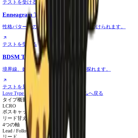
テストを受ける
Enneagram Test
性格パターンの奥にある動機や不安を見つけられます。
テストを受ける
BDSM Test
境界線、好み、関係のダイナミクスを探れます。
テストを見る
Love Type Test をもう一度受ける
ホームへ戻る
タイプ概要
LCRO
ボスキャット
リード
甘えたい
現実的
自由
4つの軸
Lead / Follow
リード