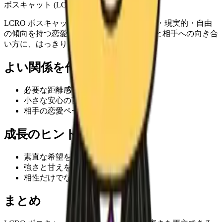
ボスキャット (LCRO)
LCRO ボスキャット は、リード・甘えたい・現実的・自由
の傾向を持つ恋愛タイプです。自分らしさと相手への向き合
い方に、はっきりした個性があります。
よい関係を作るヒント
必要な距離感を早めに伝える
小さな安心の言葉を増やす
相手の恋愛ペースも確認する
成長のヒント
素直な希望を言葉にする
強さと甘えを両方許す
相性だけでなく日々の行動を見る
まとめ