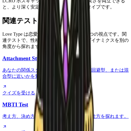
LCRO ボスキャット は、自分らしさと誠実さを両立できる
と、より深く安定した恋愛を育てられるタイプです。
関連テストをもっと見る
Love Type は恋愛スタイルを理解するひとつの視点です。関
連テストで、性格、愛着、動機、関係のダイナミクスを別の
角度から探れます。
Attachment Style Quiz
あなたの関係スタイルが安定型、不安型、回避型、または混
合型に近いかを知ることができます。
クイズを受ける
MBTI Test
考え方、決め方、人との関わり方、充電の仕方を探れます。