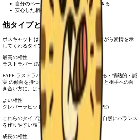
自分のペースを守りすぎると距離ができる
安心した相手ほど小さな配慮が大切
他タイプとの相性
ボスキャット は、あなたのペースを尊重しながら愛情を示
してくれるタイプと相性がよいです。
最高の相性
ラストラバー (FAPE)
FAPE ラストラバー は、フォロー・受け止める・情熱的・誠
実 の傾向を持つ恋愛タイプです。自分らしさと相手への向
き合い方に、はっきりした個性があります。
よい相性
クレバーラビット (FCRE), 忠実なハチ公 (FCPE)
これらのタイプは、あなたの恋愛スタイルと自然にバランス
を作りやすい相手です。
成長の相性