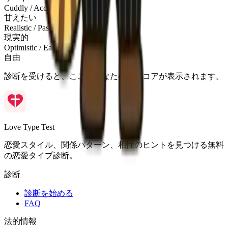
Cuddly / Accept
甘えたい
Realistic / Passionate
現実的
Optimistic / Earnest
自由
診断を受けると、ここにあなたの軸スコアが表示されます。
Love Type Test
恋愛スタイル、関係パターン、相性のヒントを見つける無料
の恋愛タイプ診断。
診断
診断を始める
FAQ
法的情報