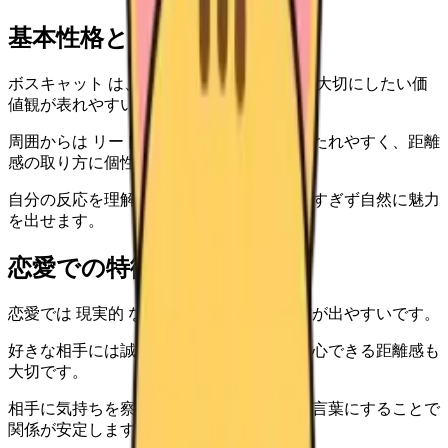
基本性格と特徴
ボスキャット は、恋愛でも自分のペースや大切にしたい価
値観が表れやすいタイプです。
周囲からは リード と 甘えたい の印象を持たれやすく、距離
感の取り方に個性があります。
自分の反応を理解すると、恋愛で無理をしすぎず自然に魅力
を出せます。
恋愛での特徴
恋愛では 現実的 な判断と 自由 な関わり方が出やすいです。
好きな相手には誠実に向き合いますが、安心できる距離感も
大切です。
相手に気持ちを察してもらうだけでなく、言葉にすることで
関係が安定します。