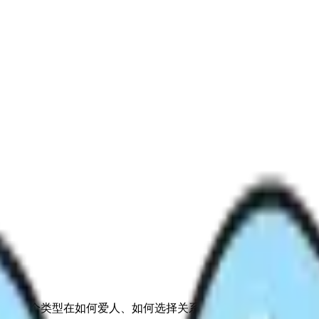
实、认真 的倾向。这个类型在如何爱人、如何选择关系、如何建立亲密感上