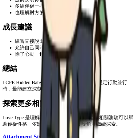
多給伴侶一些明確的安心感
也理解對方的戀愛節奏
成長建議
練習直接說出自己的期待
允許自己同時有強大和柔軟的一面
除了心動，也觀察日常行動
總結
LCPE Hidden Baby 在保持自我、真誠溝通和穩定行動並行
時，最能建立深刻的戀愛關係。
探索更多相關測驗
Love Type 是理解關係風格的一種視角。這些相關測驗可以幫
助你從性格、依戀、動機和關係互動等角度繼續探索。
Attachment Style Quiz