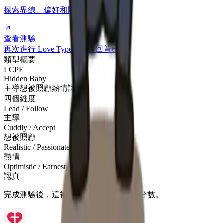
探索界線、偏好和關係互動模式。
查看測驗
再次進行 Love Type Test
返回首頁
類型概要
LCPE
Hidden Baby
主導
想被照顧
熱情
認真
四個維度
Lead / Follow
主導
Cuddly / Accept
想被照顧
Realistic / Passionate
熱情
Optimistic / Earnest
認真
完成測驗後，這裡會顯示你的個人維度分數。