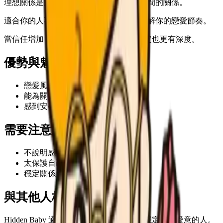
理想關係是溫暖、尊重，並且保留自我空間的關係。
適合你的人不會急著改變你，而是願意理解你的戀愛節奏。
當信任增加，Hidden Baby 的魅力會更穩定也更有深度。
優勢與魅力
戀愛風格很有辨識度
能為關係帶來獨特魅力
感到安心後會真誠投入
需要注意的地方
不說明感受時容易被誤解
太保護自己的節奏可能造成距離
穩定關係也需要持續的小表達
與其他人格類型的相性
Hidden Baby 適合能尊重你的節奏，同時穩定表達愛意的人。