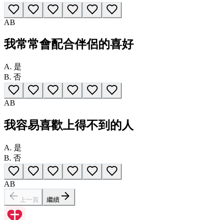
A
B
我常常會配合伴侶的喜好
A.
是
B.
否
A
B
我容易喜歡上得不到的人
A.
是
B.
否
A
B
上一頁
繼續