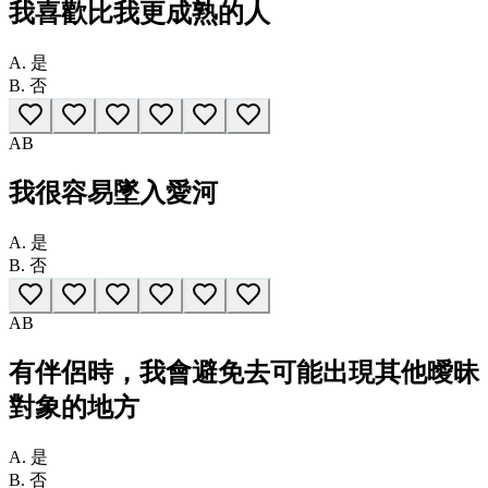
我喜歡比我更成熟的人
A.
是
B.
否
A
B
我很容易墜入愛河
A.
是
B.
否
A
B
有伴侶時，我會避免去可能出現其他曖昧
對象的地方
A.
是
B.
否