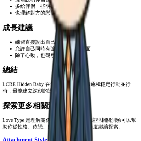
多給伴侶一些明確的安心感
也理解對方的戀愛節奏
成長建議
練習直接說出自己的期待
允許自己同時有強大和柔軟的一面
除了心動，也觀察日常行動
總結
LCRE Hidden Baby 在保持自我、真誠溝通和穩定行動並行
時，最能建立深刻的戀愛關係。
探索更多相關測驗
Love Type 是理解關係風格的一種視角。這些相關測驗可以幫
助你從性格、依戀、動機和關係互動等角度繼續探索。
Attachment Style Quiz