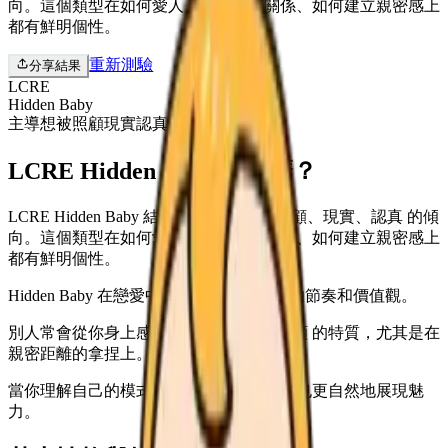
向。這個類型在如何愛人、如何選擇關係、如何建立親密感上
都有鮮明個性。
重新測驗
分享結果
LCRE
Hidden Baby
主導
想被照顧
現實
認真
LCRE Hidden Baby 是什麼？
LCRE Hidden Baby 結合了 主導、想被照顧、現實、認真 的傾
向。這個類型在如何愛人、如何選擇關係、如何建立親密感上
都有鮮明個性。
Hidden Baby 在戀愛中也很容易展現自己的節奏和價值觀。
別人常會從你身上感受到 主導 與 想被照顧 的特質，尤其是在
親密距離的拿捏上。
當你理解自己的模式，就能不勉強自己，也更自然地展現魅
力。