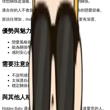
理想關係是溫暖、尊重，並且保留自我空間的關係。
適合你的人不會急著改變你，而是願意理解你的戀愛節奏。
當信任增加，Hidden Baby 的魅力會更穩定也更有深度。
優勢與魅力
戀愛風格很有辨識度
能為關係帶來獨特魅力
感到安心後會真誠投入
需要注意的地方
不說明感受時容易被誤解
太保護自己的節奏可能造成距離
穩定關係也需要持續的小表達
與其他人格類型的相性
Hidden Baby 適合能尊重你的節奏，同時穩定表達愛意的人。