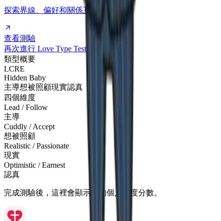
探索界線、偏好和關係互動模式。
查看測驗
再次進行 Love Type Test
返回首頁
類型概要
LCRE
Hidden Baby
主導
想被照顧
現實
認真
四個維度
Lead / Follow
主導
Cuddly / Accept
想被照顧
Realistic / Passionate
現實
Optimistic / Earnest
認真
完成測驗後，這裡會顯示你的個人維度分數。